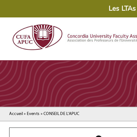
Skip
Les LTAs
to
content
Accueil
»
Events
»
CONSEIL DE L’APUC