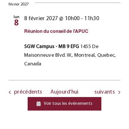
février 2027
lun
8 février 2027 @ 10h00
-
11h30
8
Réunion du conseil de l’APUC
SGW Campus - MB 9 EFG
1455 De
Maisonneuve Blvd. W., Montreal, Quebec,
Canada
Évènements
Évènements
précédents
Aujourd’hui
suivants
Voir tous les événements