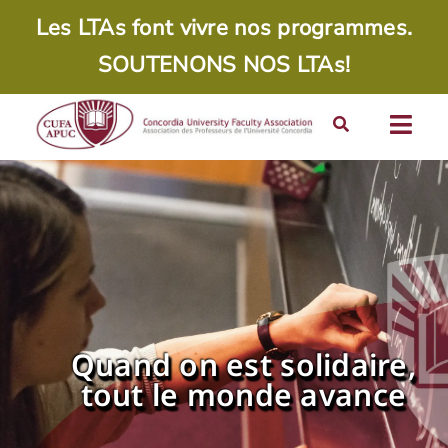
Skip
Les LTAs font vivre nos programmes.
to
SOUTENONS NOS LTAs!
content
Togg
Navig
À propos
Calendrier
Ressources
Quand on est solidaire,
Conventions Collectives
tout le monde avance
Espace membres